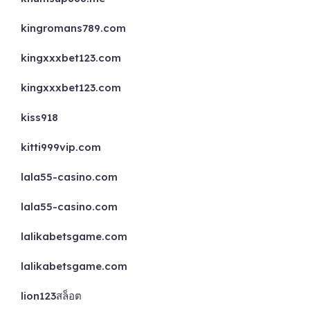
kingromans789.com
kingxxxbet123.com
kingxxxbet123.com
kiss918
kitti999vip.com
lala55-casino.com
lala55-casino.com
lalikabetsgame.com
lalikabetsgame.com
lion123สล็อต