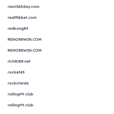
rasri365day.com
realflikbet.com
redkong89
RENO88WIN.COM
RENO88WIN.COM
rich8188.net
rocket45
rockstar66
rolling99.club
rolling99.club