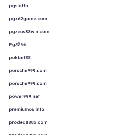
pgslotth
pgx62game.com
pgzeus88win.com
Pgสล็อต
pokbet88
porsche999.com
porsche999.com
power999.net
premium66.info
proded888x.com