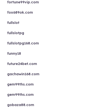
fortune99vip.com
fox689ok.com
fullslot
fullslotpg
fullslotpg168.com
funny18
future24bet.com
gachawin168.com
gem99ths.com
gem99ths.com
gobaza88.com