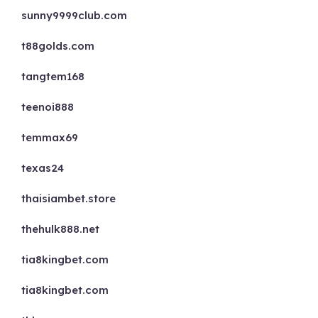
sunny9999club.com
t88golds.com
tangtem168
teenoi888
temmax69
texas24
thaisiambet.store
thehulk888.net
tia8kingbet.com
tia8kingbet.com