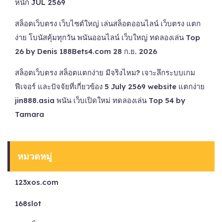
หนัก JUL 2569
สล็อตเว็บตรง เว็บไซต์ใหญ่ เล่นสล็อตออนไลน์ เว็บตรง แตก
ง่าย โบนัสคุ้มทุกวัน พนันออนไลน์ เว็บใหญ่ ทดลองเล่น Top
26 by Denis 188Bets4.com 28 ก.ย. 2026
สล็อตเว็บตรง สล็อตแตกง่าย มีจริงไหม? เจาะลึกระบบเกม
ฟีเจอร์ และปัจจัยที่เกี่ยวข้อง 5 July 2569 website แตกง่าย
jin888.asia พนัน เว็บเปิดใหม่ ทดลองเล่น Top 54 by
Tamara
หมวดหมู่
123xos.com
168slot