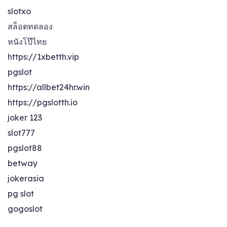
slotxo
สล็อตทดลอง
หนังโป๊ไทย
https://1xbetth.vip
pgslot
https://allbet24hr.win
https://pgslotth.io
joker 123
slot777
pgslot88
betway
jokerasia
pg slot
gogoslot