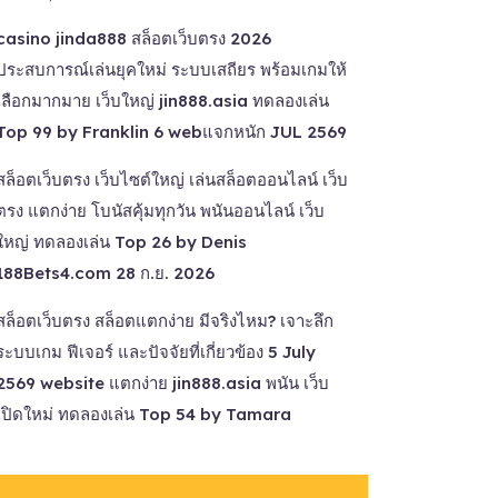
casino jinda888 สล็อตเว็บตรง 2026
ประสบการณ์เล่นยุคใหม่ ระบบเสถียร พร้อมเกมให้
เลือกมากมาย เว็บใหญ่ jin888.asia ทดลองเล่น
Top 99 by Franklin 6 webแจกหนัก JUL 2569
สล็อตเว็บตรง เว็บไซต์ใหญ่ เล่นสล็อตออนไลน์ เว็บ
ตรง แตกง่าย โบนัสคุ้มทุกวัน พนันออนไลน์ เว็บ
ใหญ่ ทดลองเล่น Top 26 by Denis
188Bets4.com 28 ก.ย. 2026
สล็อตเว็บตรง สล็อตแตกง่าย มีจริงไหม? เจาะลึก
ระบบเกม ฟีเจอร์ และปัจจัยที่เกี่ยวข้อง 5 July
2569 website แตกง่าย jin888.asia พนัน เว็บ
เปิดใหม่ ทดลองเล่น Top 54 by Tamara