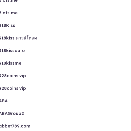
8lots.me
8lots.me
918Kiss
918kiss ดาวน์โหลด
918kissauto
918kissme
928coins.vip
928coins.vip
ABA
ABAGroup2
abbet789.com