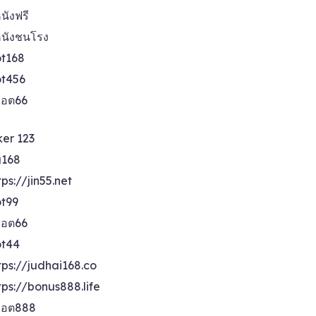
หนังฟรี
หนังชนโรง
ot168
ot456
็อต66
ker 123
g168
tps://jin55.net
ot99
็อต66
ot44
tps://judhai168.co
tps://bonus888.life
็อต888