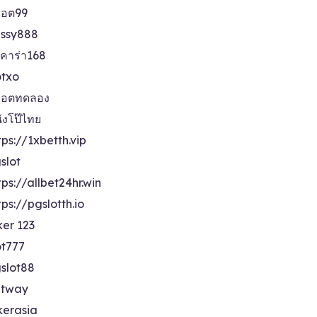
็อต99
ssy888
คาร่า168
otxo
็อตทดลอง
ังโป๊ไทย
tps://1xbetth.vip
slot
tps://allbet24hr.win
tps://pgslotth.io
ker 123
ot777
slot88
etway
kerasia