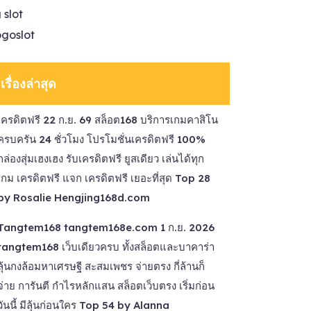
 slot
goslot
เรื่องล่าสุด
เครดิตฟรี 22 ก.ย. 69 สล็อต168 บริการเกมคาสิโน
ครบครัน 24 ชั่วโมง โปรโมชั่นเครดิตฟรี 100%
กล่องสุ่มเฮงเฮง รับเครดิตฟรี ยูสเดียว เล่นได้ทุก
เกม เครดิตฟรี แจก เครดิตฟรี เยอะที่สุด Top 28
by Rosalie Hengjing168d.com
Tangtem168 tangtem168e.com 1 ก.ย. 2026
tangtem168 เว็บเดียวครบ ทั้งสล็อตและบาคาร่า
ลุ้นกงล้อมหาเศรษฐี สะสมเพชร จ่ายตรง กี่ล้านก็
จ่าย การันตี กำไรหลักแสน สล็อตเว็บตรง เริ่มก่อน
วันนี้ มีลุ้นก่อนใคร Top 54 by Alanna