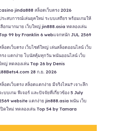
casino jinda888 สล็อตเว็บตรง 2026
ประสบการณ์เล่นยุคใหม่ ระบบเสถียร พร้อมเกมให้
เลือกมากมาย เว็บใหญ่ jin888.asia ทดลองเล่น
Top 99 by Franklin 6 webแจกหนัก JUL 2569
สล็อตเว็บตรง เว็บไซต์ใหญ่ เล่นสล็อตออนไลน์ เว็บ
ตรง แตกง่าย โบนัสคุ้มทุกวัน พนันออนไลน์ เว็บ
ใหญ่ ทดลองเล่น Top 26 by Denis
188Bets4.com 28 ก.ย. 2026
สล็อตเว็บตรง สล็อตแตกง่าย มีจริงไหม? เจาะลึก
ระบบเกม ฟีเจอร์ และปัจจัยที่เกี่ยวข้อง 5 July
2569 website แตกง่าย jin888.asia พนัน เว็บ
เปิดใหม่ ทดลองเล่น Top 54 by Tamara