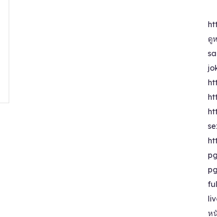
ht
ดู
sa
jo
ht
ht
ht
se
ht
pg
p
fu
li
หน