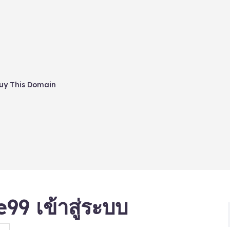
uy This Domain
99 เข้าสู่ระบบ