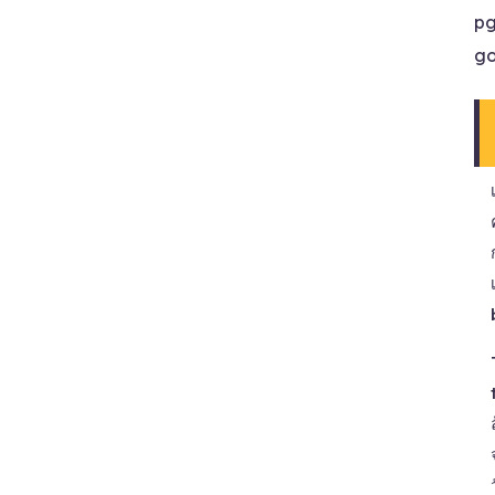
pg
go