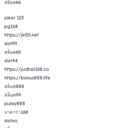
สล็อต66
joker 123
pg168
https://jin55.net
slot99
สล็อต66
slot44
https://judhai168.co
https://bonus888.life
สล็อต888
สล็อต99
pussy888
บาคาร่า168
slotxo