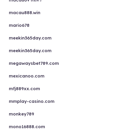
macau888.win
mario678
meekin365day.com
meekin365day.com
megawaysbet789.com
mexicanoo.com
mfj889xx.com
mmplay-casino.com
monkey789
mono16888.com