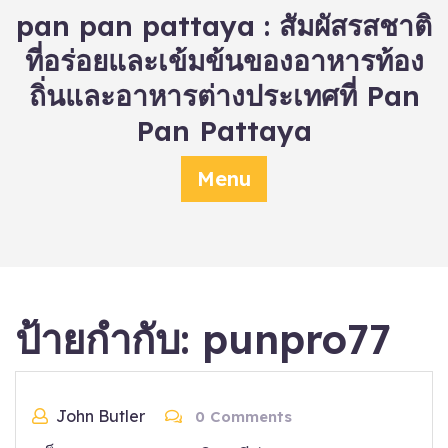
Skip
pan pan pattaya : สัมผัสรสชาติ
to
ที่อร่อยและเข้มข้นของอาหารท้อง
content
ถิ่นและอาหารต่างประเทศที่ Pan
Pan Pattaya
Menu
ป้ายกำกับ:
punpro77
John Butler
0 Comments