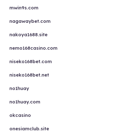
mwin9s.com
nagawaybet.com
nakoya1688.site
nemo168casino.com
niseko168bet.com
niseko168bet.net
no1huay
no1huay.com
okcasino
onesiamclub.site