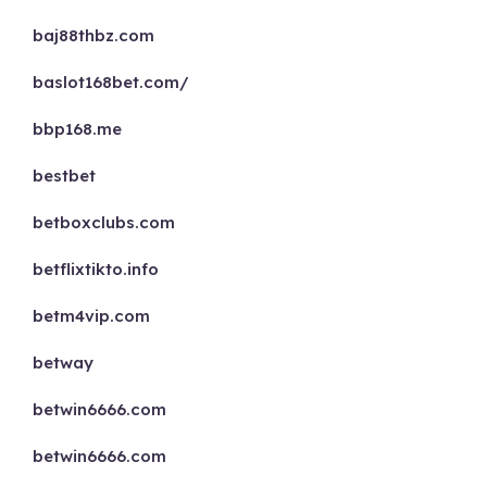
baj88thbz.com
baslot168bet.com/
bbp168.me
bestbet
betboxclubs.com
betflixtikto.info
betm4vip.com
betway
betwin6666.com
betwin6666.com