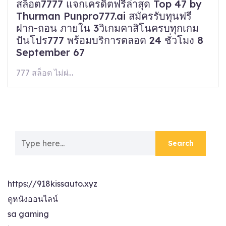
สล็อต7777 แจกเครดิตฟรีล่าสุด Top 47 by
Thurman Punpro777.ai สมัครรับทุนฟรี
ฝาก-ถอน ภายใน 3วิเกมคาสิโนครบทุกเกม
ปันโปร777 พร้อมบริการตลอด 24 ชั่วโมง 8
September 67
777 สล็อต ไม่ผ่…
https://918kissauto.xyz
ดูหนังออนไลน์
sa gaming