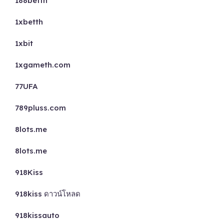
188betth
1xbetth
1xbit
1xgameth.com
77UFA
789pluss.com
8lots.me
8lots.me
918Kiss
918kiss ดาวน์โหลด
918kissauto