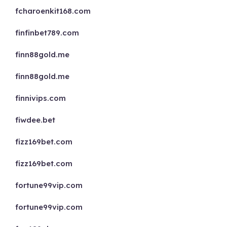
fcharoenkit168.com
finfinbet789.com
finn88gold.me
finn88gold.me
finnivips.com
fiwdee.bet
fizz169bet.com
fizz169bet.com
fortune99vip.com
fortune99vip.com