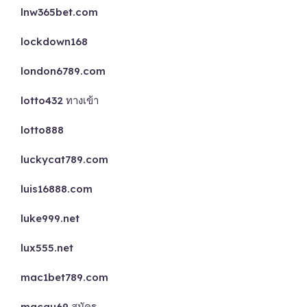
lnw365bet.com
lockdown168
london6789.com
lotto432 ทางเข้า
lotto888
luckycat789.com
luis16888.com
luke999.net
lux555.net
mac1bet789.com
macau69 สมัคร