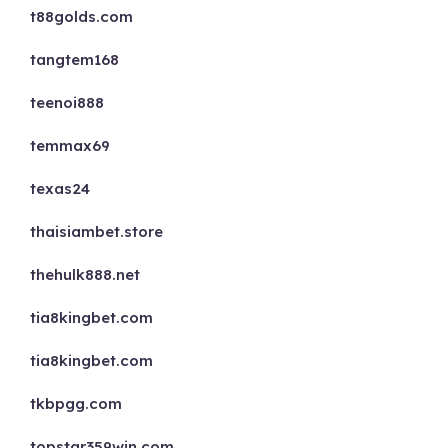
t88golds.com
tangtem168
teenoi888
temmax69
texas24
thaisiambet.store
thehulk888.net
tia8kingbet.com
tia8kingbet.com
tkbpgg.com
topstar359win.com