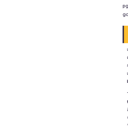
pg
go