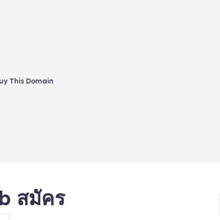
uy This Domain
b สมัคร