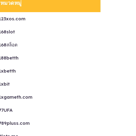
หมวดหมู่
123xos.com
168slot
168สล็อต
188betth
1xbetth
1xbit
1xgameth.com
77UFA
789pluss.com