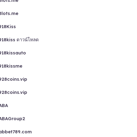
8lots.me
8lots.me
918Kiss
918kiss ดาวน์โหลด
918kissauto
918kissme
928coins.vip
928coins.vip
ABA
ABAGroup2
abbet789.com