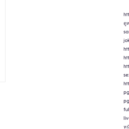
ht
ดู
sa
jo
ht
ht
ht
se
ht
pg
p
fu
li
หน