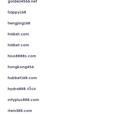
golden4566.net
happy168
hengjing168
hi6bet.com
hi6bet.com
hiso8888s.com
hongkong456
hubbet168.com
hydra888 สล็อต
infyplus888.com
item388.com