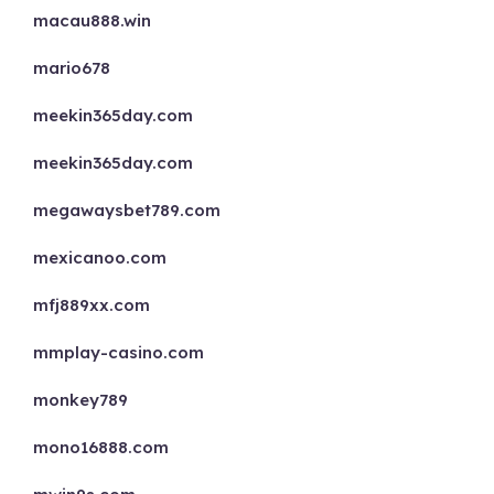
macau888.win
mario678
meekin365day.com
meekin365day.com
megawaysbet789.com
mexicanoo.com
mfj889xx.com
mmplay-casino.com
monkey789
mono16888.com