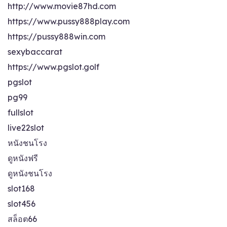
http://www.movie87hd.com
https://www.pussy888play.com
https://pussy888win.com
sexybaccarat
https://www.pgslot.golf
pgslot
pg99
fullslot
live22slot
หนังชนโรง
ดูหนังฟรี
ดูหนังชนโรง
slot168
slot456
สล็อต66