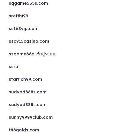
sqgame555s.com
sretthi99
ss168vip.com
ssc915casino.com
ssgame666 เข้าสู่ระบบ
ssru
starrich99.com
sudyod888s.com
sudyod888s.com
sunny9999club.com
t88golds.com