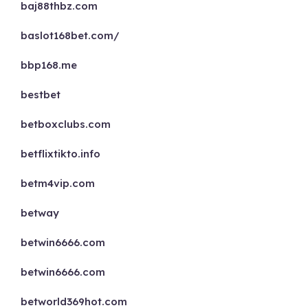
baj88thbz.com
baslot168bet.com/
bbp168.me
bestbet
betboxclubs.com
betflixtikto.info
betm4vip.com
betway
betwin6666.com
betwin6666.com
betworld369hot.com