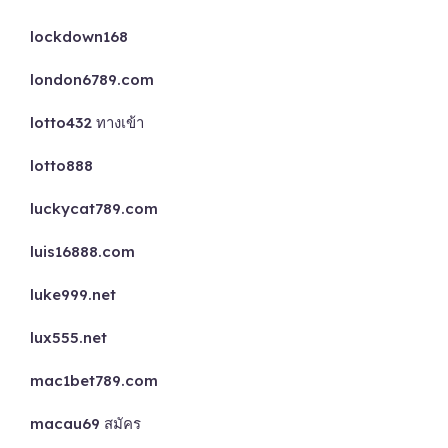
lockdown168
london6789.com
lotto432 ทางเข้า
lotto888
luckycat789.com
luis16888.com
luke999.net
lux555.net
mac1bet789.com
macau69 สมัคร