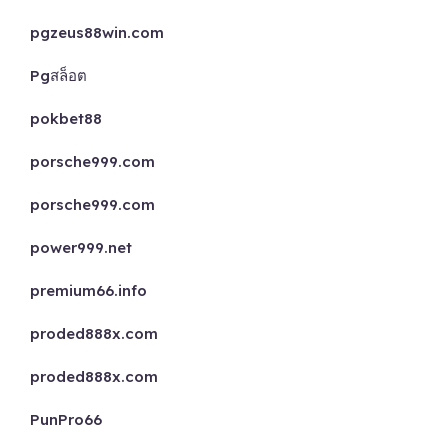
pgzeus88win.com
Pgสล็อต
pokbet88
porsche999.com
porsche999.com
power999.net
premium66.info
proded888x.com
proded888x.com
PunPro66