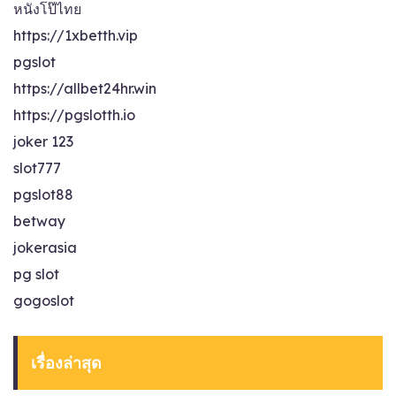
หนังโป๊ไทย
https://1xbetth.vip
pgslot
https://allbet24hr.win
https://pgslotth.io
joker 123
slot777
pgslot88
betway
jokerasia
pg slot
gogoslot
เรื่องล่าสุด