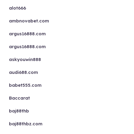
alot666
ambnovabet.com
argus16888.com
argus16888.com
askyouwin888
audi688.com
babet555.com
Baccarat
baj88thb
baj88thbz.com