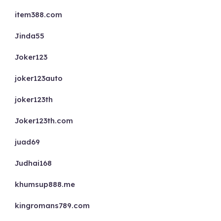
item388.com
Jinda55
Joker123
joker123auto
joker123th
Joker123th.com
juad69
Judhai168
khumsup888.me
kingromans789.com