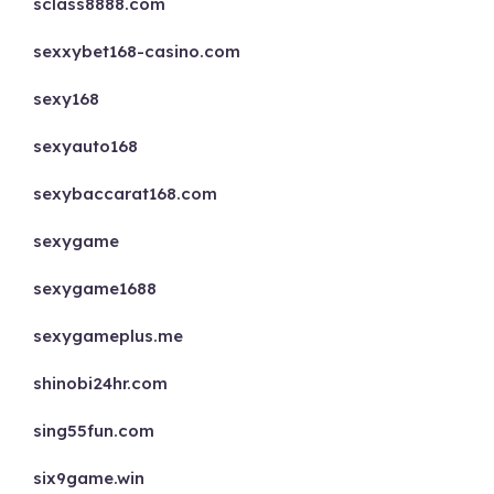
sclass8888.com
sexxybet168-casino.com
sexy168
sexyauto168
sexybaccarat168.com
sexygame
sexygame1688
sexygameplus.me
shinobi24hr.com
sing55fun.com
six9game.win