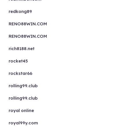
redkong89
RENO88WIN.COM
RENO88WIN.COM
rich8188.net
rocket45
rockstar66
rolling99.club
rolling99.club
royal online
royal99y.com