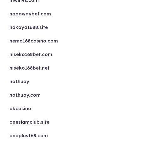
mwin9s.com
nagawaybet.com
nakoya1688.site
nemo168casino.com
niseko168bet.com
niseko168bet.net
no1huay
no1huay.com
okcasino
onesiamclub.site
onoplus168.com