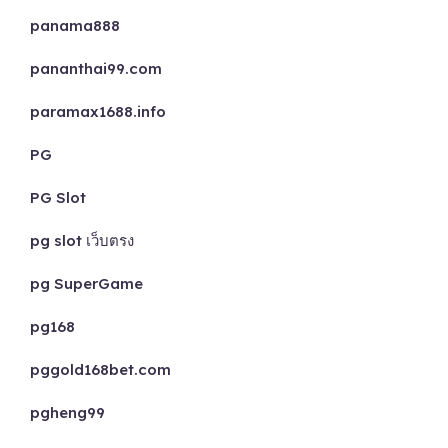
panama888
pananthai99.com
paramax1688.info
PG
PG Slot
pg slot เว็บตรง
pg SuperGame
pg168
pggold168bet.com
pgheng99