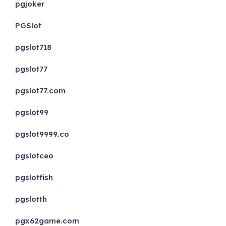
pgjoker
PGSlot
pgslot718
pgslot77
pgslot77.com
pgslot99
pgslot9999.co
pgslotceo
pgslotfish
pgslotth
pgx62game.com