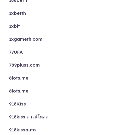
188betth
1xbetth
1xbit
1xgameth.com
77UFA
789pluss.com
8lots.me
8lots.me
918Kiss
918kiss ดาวน์โหลด
918kissauto