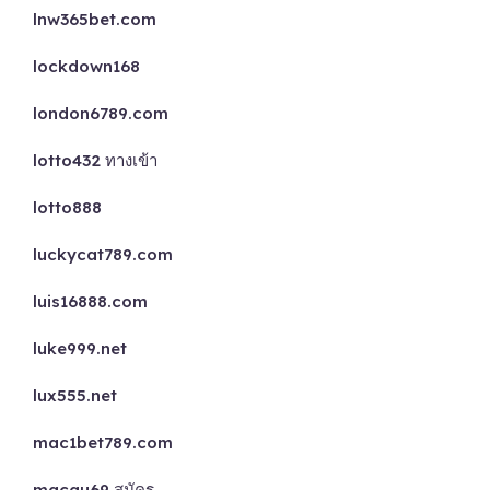
lnw365bet.com
lockdown168
london6789.com
lotto432 ทางเข้า
lotto888
luckycat789.com
luis16888.com
luke999.net
lux555.net
mac1bet789.com
macau69 สมัคร