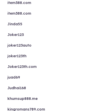
item388.com
item388.com
Jinda55
Joker123
joker123auto
joker123th
Joker123th.com
juad69
Judhai168
khumsup888.me
kingromans789.com