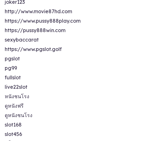
joker123
http://www.movie87hd.com
https://www.pussy888play.com
https://pussy888win.com
sexybaccarat
https://www.pgslot.golf
pgslot
pg99
fullslot
live22slot
หนังชนโรง
ดูหนังฟรี
ดูหนังชนโรง
slot168
slot456