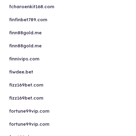
fcharoenkit168.com
finfinbet789.com
finn88gold.me
finn88gold.me
finnivips.com
fiwdee.bet
fizz169bet.com
fizz169bet.com
fortune99vip.com
fortune99vip.com