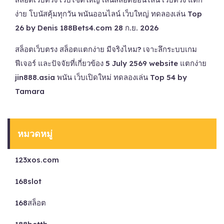
ง่าย โบนัสคุ้มทุกวัน พนันออนไลน์ เว็บใหญ่ ทดลองเล่น Top
26 by Denis 188Bets4.com 28 ก.ย. 2026
สล็อตเว็บตรง สล็อตแตกง่าย มีจริงไหม? เจาะลึกระบบเกม
ฟีเจอร์ และปัจจัยที่เกี่ยวข้อง 5 July 2569 website แตกง่าย
jin888.asia พนัน เว็บเปิดใหม่ ทดลองเล่น Top 54 by
Tamara
หมวดหมู่
123xos.com
168slot
168สล็อต