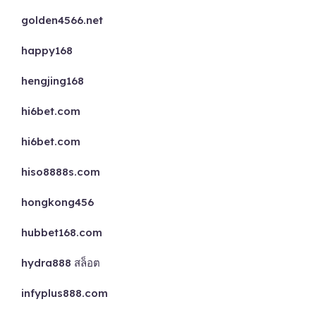
golden4566.net
happy168
hengjing168
hi6bet.com
hi6bet.com
hiso8888s.com
hongkong456
hubbet168.com
hydra888 สล็อต
infyplus888.com