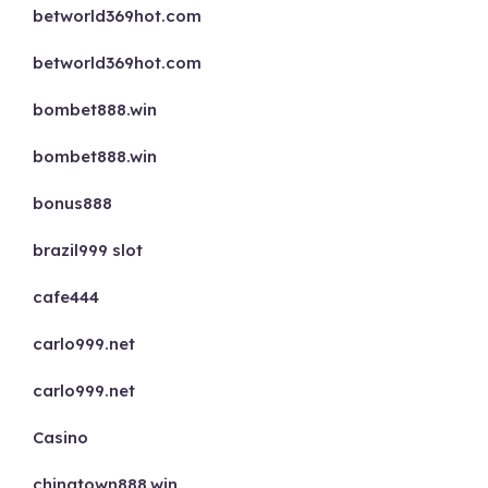
betworld369hot.com
betworld369hot.com
bombet888.win
bombet888.win
bonus888
brazil999 slot
cafe444
carlo999.net
carlo999.net
Casino
chinatown888.win