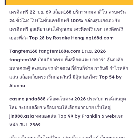
เครดิตฟรี 22 ก.ย. 69 สล็อต168 บริการเกมคาสิโน ครบครัน
24 ชั่วโมง โปรโมชั่นเครดิตฟรี 100% กล่องสุ่มเฮงเฮง รับ
เครดิตฟรี ยูสเดียว เล่นได้ทุกเกม เครดิตฟรี แจก เครดิตฟรี
เยอะที่สุด Top 28 by Rosalie Hengjing168d.com
Tangtem168 tangtem168e.com 1 ก.ย. 2026
tangtem168 เว็บเดียวครบ ทั้งสล็อตและบาคาร่า ลุ้นกงล้อ
มหาเศรษฐี สะสมเพชร จ่ายตรง กี่ล้านก็จ่าย การันตี กำไรหลัก
แสน สล็อตเว็บตรง เริ่มก่อนวันนี้ มีลุ้นก่อนใคร Top 54 by
Alanna
casino jinda888 สล็อตเว็บตรง 2026 ประสบการณ์เล่นยุค
ใหม่ ระบบเสถียร พร้อมเกมให้เลือกมากมาย เว็บใหญ่
jin888.asia ทดลองเล่น Top 99 by Franklin 6 webแจก
หนัก JUL 2569
สล็อตเว็บตรง เว็บไซต์ใหญ่ เล่นสล็อตออนไลน์ เว็บตรง แตก