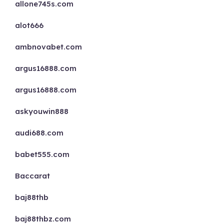
allone745s.com
alot666
ambnovabet.com
argus16888.com
argus16888.com
askyouwin888
audi688.com
babet555.com
Baccarat
baj88thb
baj88thbz.com