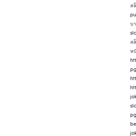
สล
pu
บา
sl
สล
หน
ht
pg
ht
ht
jo
sl
pg
b
jo