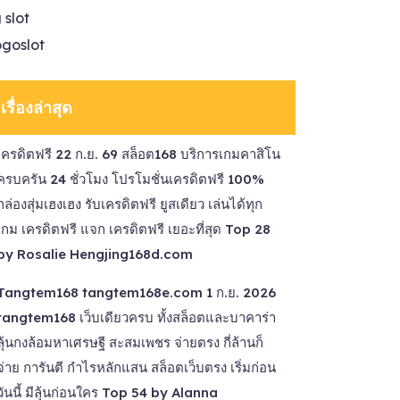
 slot
goslot
เรื่องล่าสุด
เครดิตฟรี 22 ก.ย. 69 สล็อต168 บริการเกมคาสิโน
ครบครัน 24 ชั่วโมง โปรโมชั่นเครดิตฟรี 100%
กล่องสุ่มเฮงเฮง รับเครดิตฟรี ยูสเดียว เล่นได้ทุก
เกม เครดิตฟรี แจก เครดิตฟรี เยอะที่สุด Top 28
by Rosalie Hengjing168d.com
Tangtem168 tangtem168e.com 1 ก.ย. 2026
tangtem168 เว็บเดียวครบ ทั้งสล็อตและบาคาร่า
ลุ้นกงล้อมหาเศรษฐี สะสมเพชร จ่ายตรง กี่ล้านก็
จ่าย การันตี กำไรหลักแสน สล็อตเว็บตรง เริ่มก่อน
วันนี้ มีลุ้นก่อนใคร Top 54 by Alanna