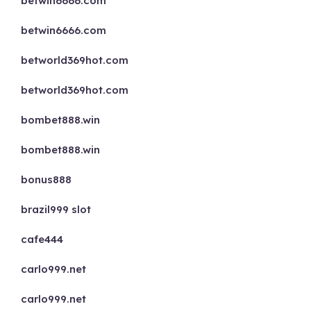
betwin6666.com
betwin6666.com
betworld369hot.com
betworld369hot.com
bombet888.win
bombet888.win
bonus888
brazil999 slot
cafe444
carlo999.net
carlo999.net