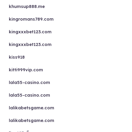
khumsup888.me
kingromans789.com
kingxxxbet123.com
kingxxxbet123.com
kiss918
kitti999vip.com
lala55-casino.com
lala55-casino.com
lalikabetsgame.com
lalikabetsgame.com