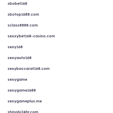
sbobet168
sbotop1688.com
sclass8888.com
sexxybet168-casino.com
sexy168
sexyauto168
sexybaccarat168.com
sexygame
sexygame1688
sexygameplus.me
shinobi24hr.com