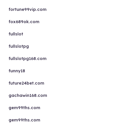
fortune99vip.com
fox689ok.com
fullslot
fullslotpg
fullslotpg168.com
funny18
future24bet.com
gachawin168.com
gem99ths.com
gem99ths.com