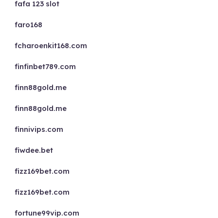
fafa 123 slot
faro168
fcharoenkit168.com
finfinbet789.com
finn88gold.me
finn88gold.me
finnivips.com
fiwdee.bet
fizz169bet.com
fizz169bet.com
fortune99vip.com