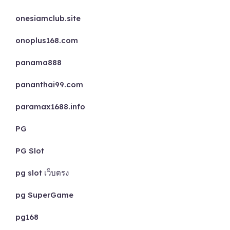
onesiamclub.site
onoplus168.com
panama888
pananthai99.com
paramax1688.info
PG
PG Slot
pg slot เว็บตรง
pg SuperGame
pg168