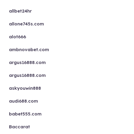
allbet24hr
allone745s.com
alot666
ambnovabet.com
argus16888.com
argus16888.com
askyouwin888
audi688.com
babet555.com
Baccarat