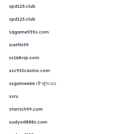
spd123.club
spd123.club
sqgame555s.com
sretthi99
ss168vip.com
ssc915casino.com
ssgame666 เข้าสู่ระบบ
ssru
starrich99.com
sudyod888s.com