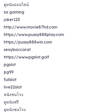
ดูหนังออนไลน์
sa gaming
joker123
http://www.movie87hd.com
https://www.pussy888play.com
https://pussy888win.com
sexybaccarat
https://www.pgslot.golf
pgslot
pg99
fullslot
live22slot
หนังชนโรง
ดูหนังฟรี
ดูหนังชนโรง