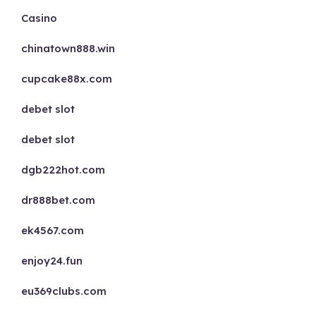
Casino
chinatown888.win
cupcake88x.com
debet slot
debet slot
dgb222hot.com
dr888bet.com
ek4567.com
enjoy24.fun
eu369clubs.com