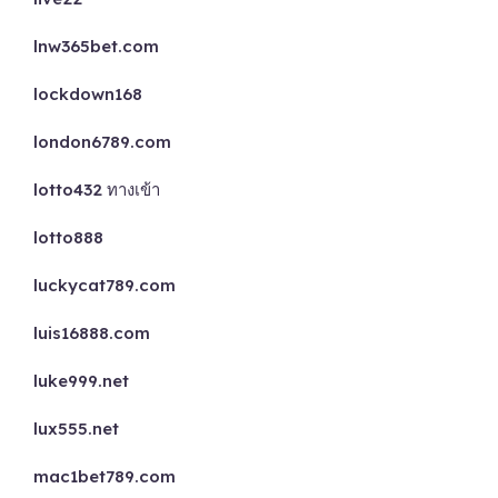
lnw365bet.com
lockdown168
london6789.com
lotto432 ทางเข้า
lotto888
luckycat789.com
luis16888.com
luke999.net
lux555.net
mac1bet789.com