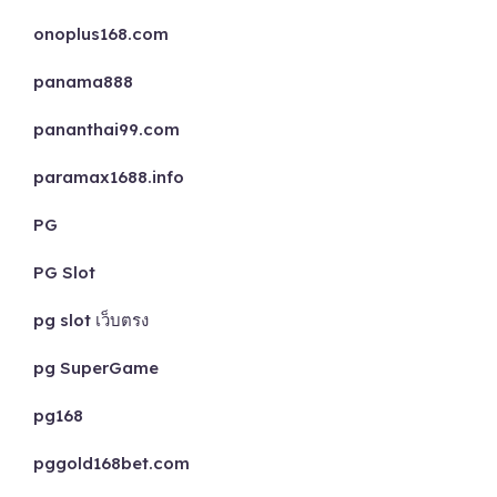
onoplus168.com
panama888
pananthai99.com
paramax1688.info
PG
PG Slot
pg slot เว็บตรง
pg SuperGame
pg168
pggold168bet.com