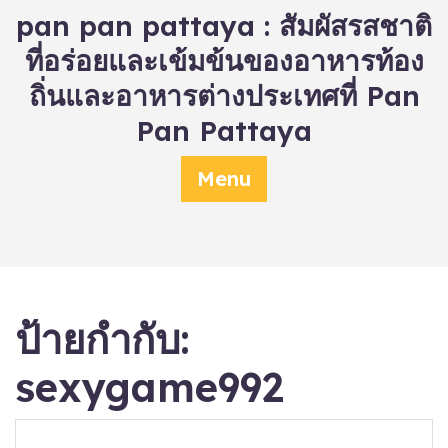
Skip
pan pan pattaya : สัมผัสรสชาติ
to
ที่อร่อยและเข้มข้นของอาหารท้อง
content
ถิ่นและอาหารต่างประเทศที่ Pan
Pan Pattaya
Menu
ป้ายกำกับ:
sexygame992