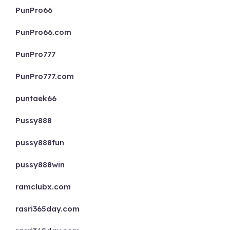
PunPro66
PunPro66.com
PunPro777
PunPro777.com
puntaek66
Pussy888
pussy888fun
pussy888win
ramclubx.com
rasri365day.com