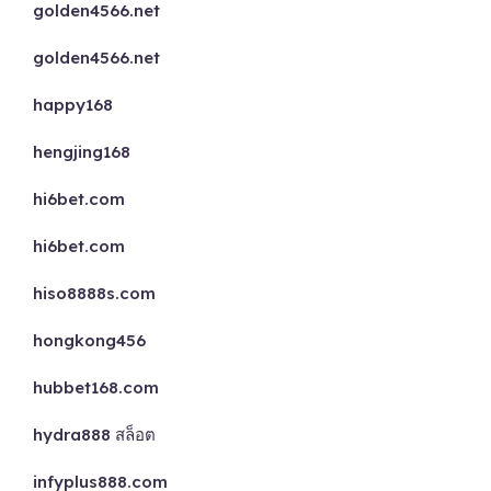
golden4566.net
golden4566.net
happy168
hengjing168
hi6bet.com
hi6bet.com
hiso8888s.com
hongkong456
hubbet168.com
hydra888 สล็อต
infyplus888.com