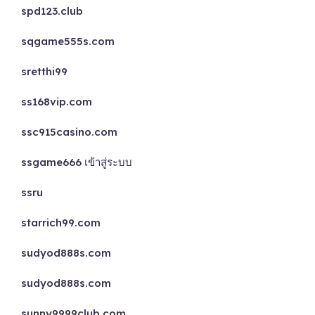
spd123.club
sqgame555s.com
sretthi99
ss168vip.com
ssc915casino.com
ssgame666 เข้าสู่ระบบ
ssru
starrich99.com
sudyod888s.com
sudyod888s.com
sunny9999club.com