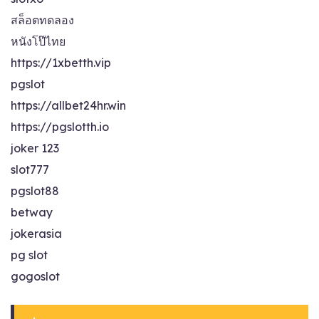
สล็อตทดลอง
หนังโป๊ไทย
https://1xbetth.vip
pgslot
https://allbet24hr.win
https://pgslotth.io
joker 123
slot777
pgslot88
betway
jokerasia
pg slot
gogoslot