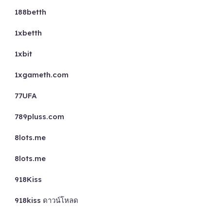
188betth
1xbetth
1xbit
1xgameth.com
77UFA
789pluss.com
8lots.me
8lots.me
918Kiss
918kiss ดาวน์โหลด