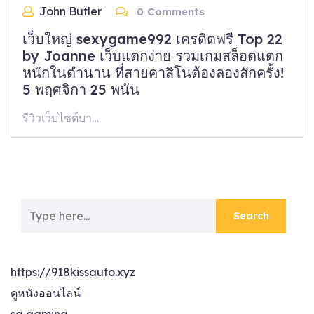
John Butler
0 Comments
เว็บใหญ่ sexygame992 เครดิตฟรี Top 22
by Joanne เว็บแตกง่าย รวมเกมสล็อตแตก
หนักในตำนาน ที่สายคาสิโนต้องลองสักครั้ง!
5 พฤศจิกา 25 พนัน
รีวิวเว็บไซต์บา…
https://918kissauto.xyz
ดูหนังออนไลน์