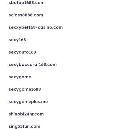
sbotop1688.com
sclass8888.com
sexxybet168-casino.com
sexy168
sexyauto168
sexybaccarat168.com
sexygame
sexygame1688
sexygameplus.me
shinobi24hr.com
sing55fun.com