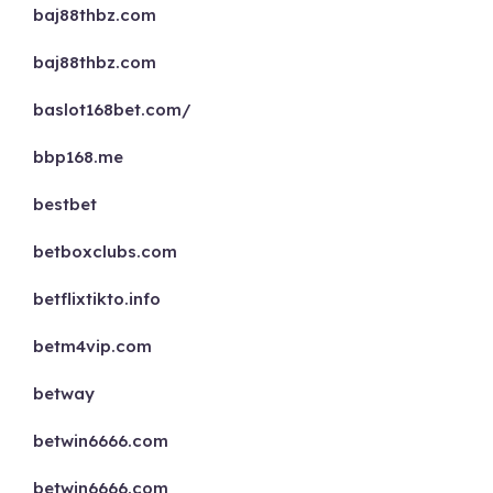
baj88thbz.com
baj88thbz.com
baslot168bet.com/
bbp168.me
bestbet
betboxclubs.com
betflixtikto.info
betm4vip.com
betway
betwin6666.com
betwin6666.com