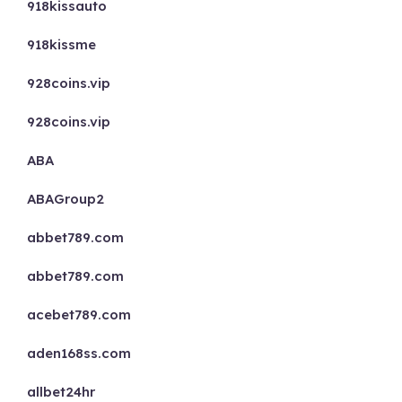
918kissauto
918kissme
928coins.vip
928coins.vip
ABA
ABAGroup2
abbet789.com
abbet789.com
acebet789.com
aden168ss.com
allbet24hr