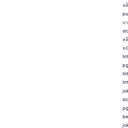
สล
pu
บา
sl
สล
หน
ht
pg
ht
ht
jo
sl
pg
b
jo