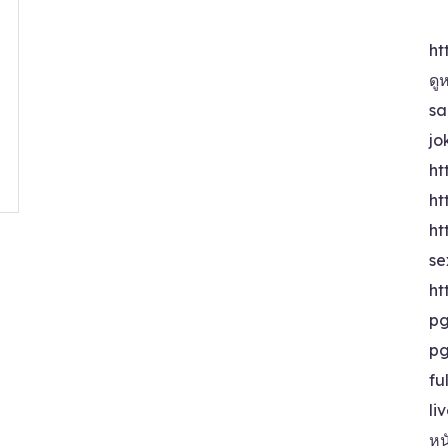
ht
ดู
sa
jo
ht
ht
ht
se
ht
pg
p
fu
li
หน