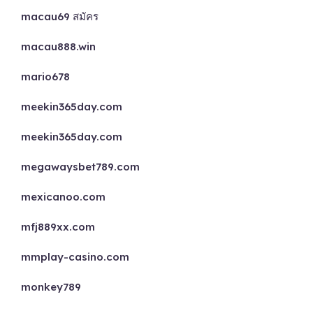
macau69 สมัคร
macau888.win
mario678
meekin365day.com
meekin365day.com
megawaysbet789.com
mexicanoo.com
mfj889xx.com
mmplay-casino.com
monkey789