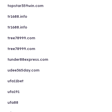
topstar359win.com
tr1688.info
tr1688.info
tree78999.com
tree78999.com
tunder88express.com
udee365day.com
ufa11bet
ufa191
ufa88