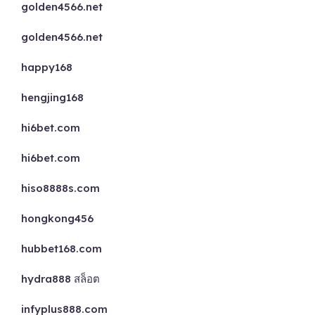
golden4566.net
golden4566.net
happy168
hengjing168
hi6bet.com
hi6bet.com
hiso8888s.com
hongkong456
hubbet168.com
hydra888 สล็อต
infyplus888.com