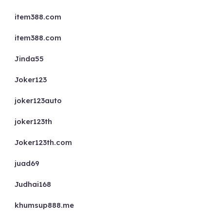
item388.com
item388.com
Jinda55
Joker123
joker123auto
joker123th
Joker123th.com
juad69
Judhai168
khumsup888.me