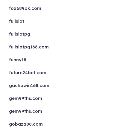
fox689ok.com
fullslot
fullslotpg
fullslotpg168.com
funny18
future24bet.com
gachawin168.com
gem99ths.com
gem99ths.com
gobaza88.com