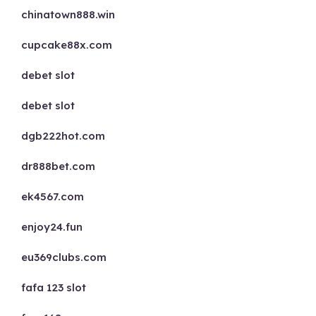
chinatown888.win
cupcake88x.com
debet slot
debet slot
dgb222hot.com
dr888bet.com
ek4567.com
enjoy24.fun
eu369clubs.com
fafa 123 slot