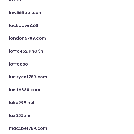
lnw365bet.com
lockdown168
london6789.com
lotto432 ทางเข้า
lotto888
luckycat789.com
luis16888.com
luke999.net
lux555.net
mac1bet789.com