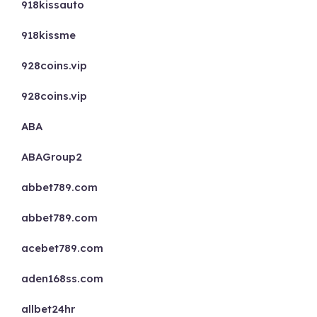
918kissauto
918kissme
928coins.vip
928coins.vip
ABA
ABAGroup2
abbet789.com
abbet789.com
acebet789.com
aden168ss.com
allbet24hr