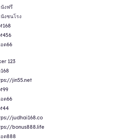
หนังฟรี
หนังชนโรง
ot168
ot456
็อต66
ker 123
g168
tps://jin55.net
ot99
็อต66
ot44
tps://judhai168.co
tps://bonus888.life
็อต888