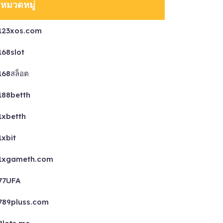
หมวดหมู่
123xos.com
168slot
168สล็อต
188betth
1xbetth
1xbit
1xgameth.com
77UFA
789pluss.com