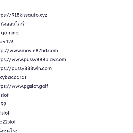
tps://918kissauto.xyz
หนังออนไลน์
 gaming
ker123
tp://www.movie87hd.com
tps://www.pussy888play.com
tps://pussy888win.com
xybaccarat
tps://www.pgslot.golf
slot
g99
llslot
ve22slot
ังชนโรง