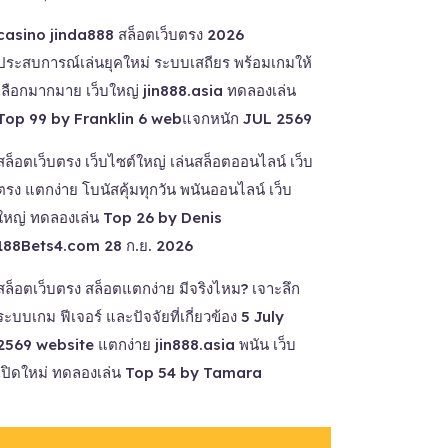
casino jinda888 สล็อตเว็บตรง 2026
ประสบการณ์เล่นยุคใหม่ ระบบเสถียร พร้อมเกมให้
เลือกมากมาย เว็บใหญ่ jin888.asia ทดลองเล่น
Top 99 by Franklin 6 webแจกหนัก JUL 2569
สล็อตเว็บตรง เว็บไซต์ใหญ่ เล่นสล็อตออนไลน์ เว็บ
ตรง แตกง่าย โบนัสคุ้มทุกวัน พนันออนไลน์ เว็บ
ใหญ่ ทดลองเล่น Top 26 by Denis
188Bets4.com 28 ก.ย. 2026
สล็อตเว็บตรง สล็อตแตกง่าย มีจริงไหม? เจาะลึก
ระบบเกม ฟีเจอร์ และปัจจัยที่เกี่ยวข้อง 5 July
2569 website แตกง่าย jin888.asia พนัน เว็บ
เปิดใหม่ ทดลองเล่น Top 54 by Tamara