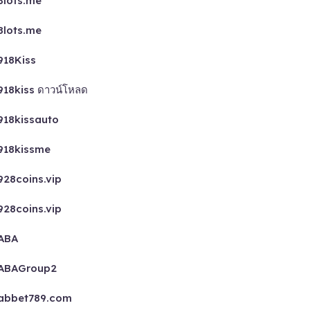
8lots.me
8lots.me
918Kiss
918kiss ดาวน์โหลด
918kissauto
918kissme
928coins.vip
928coins.vip
ABA
ABAGroup2
abbet789.com