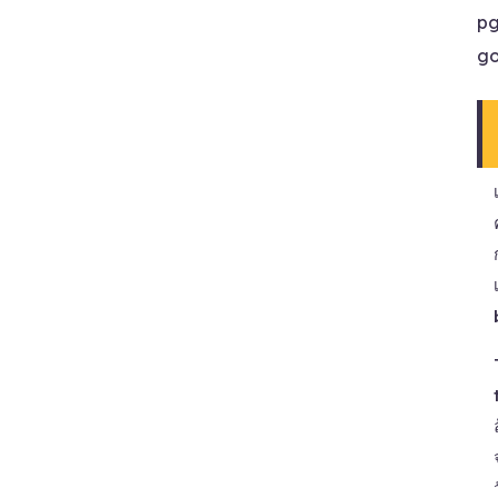
pg
go