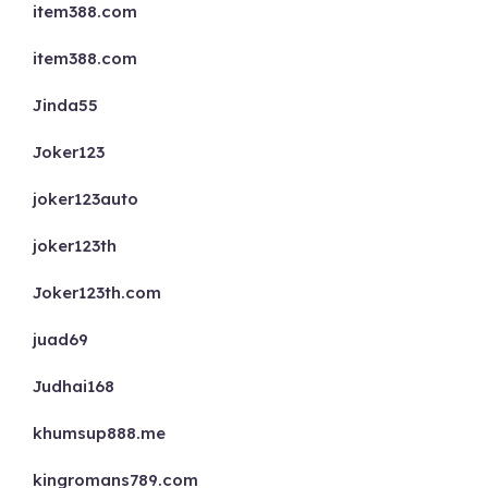
item388.com
item388.com
Jinda55
Joker123
joker123auto
joker123th
Joker123th.com
juad69
Judhai168
khumsup888.me
kingromans789.com