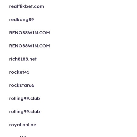
realflikbet.com
redkong89
RENO88WIN.COM
RENO88WIN.COM
rich8188.net
rocket45
rockstar66
rolling99.club
rolling99.club
royal online