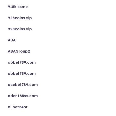
918kissme
928coins.vip
928coins.vip
ABA
ABAGroup2
abbet789.com
abbet789.com
acebet789.com
aden168ss.com
allbet24hr