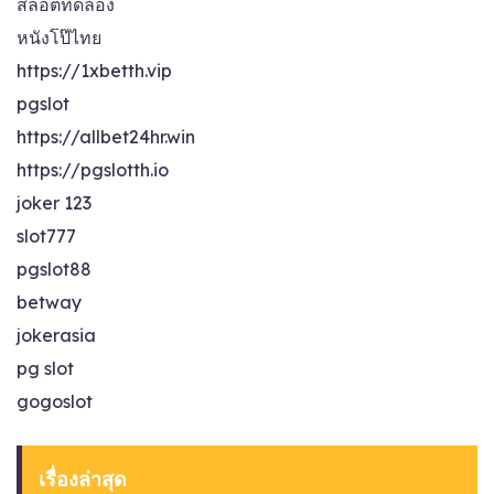
สล็อตทดลอง
หนังโป๊ไทย
https://1xbetth.vip
pgslot
https://allbet24hr.win
https://pgslotth.io
joker 123
slot777
pgslot88
betway
jokerasia
pg slot
gogoslot
เรื่องล่าสุด