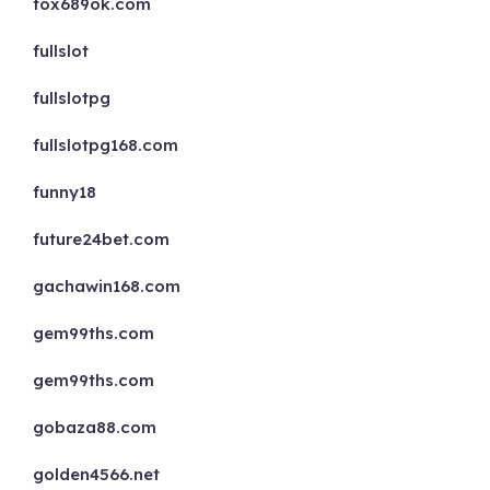
fox689ok.com
fullslot
fullslotpg
fullslotpg168.com
funny18
future24bet.com
gachawin168.com
gem99ths.com
gem99ths.com
gobaza88.com
golden4566.net