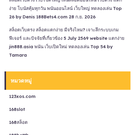
ง่าย โบนัสคุ้มทุกวัน พนันออนไลน์ เว็บใหญ่ ทดลองเล่น Top
26 by Denis 188Bets4.com 28 ก.ย. 2026
สล็อตเว็บตรง สล็อตแตกง่าย มีจริงไหม? เจาะลึกระบบเกม
ฟีเจอร์ และปัจจัยที่เกี่ยวข้อง 5 July 2569 website แตกง่าย
jin888.asia พนัน เว็บเปิดใหม่ ทดลองเล่น Top 54 by
Tamara
หมวดหมู่
123xos.com
168slot
168สล็อต