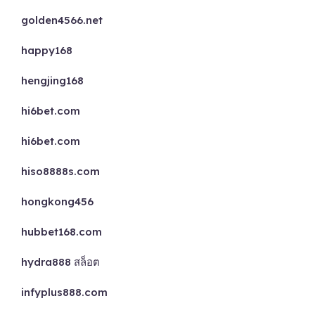
golden4566.net
happy168
hengjing168
hi6bet.com
hi6bet.com
hiso8888s.com
hongkong456
hubbet168.com
hydra888 สล็อต
infyplus888.com