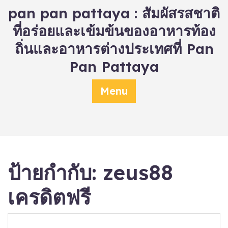
Skip
pan pan pattaya : สัมผัสรสชาติ
to
ที่อร่อยและเข้มข้นของอาหารท้อง
content
ถิ่นและอาหารต่างประเทศที่ Pan
Pan Pattaya
Menu
ป้ายกำกับ:
zeus88
เครดิตฟรี