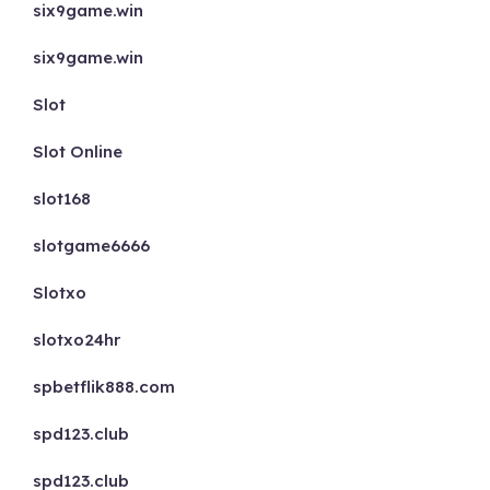
six9game.win
six9game.win
Slot
Slot Online
slot168
slotgame6666
Slotxo
slotxo24hr
spbetflik888.com
spd123.club
spd123.club