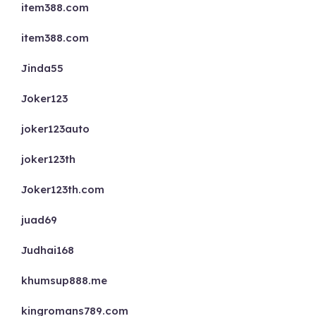
item388.com
item388.com
Jinda55
Joker123
joker123auto
joker123th
Joker123th.com
juad69
Judhai168
khumsup888.me
kingromans789.com