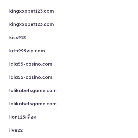
kingxxxbet123.com
kingxxxbet123.com
kiss918
kitti999vip.com
lala55-casino.com
lala55-casino.com
lalikabetsgame.com
lalikabetsgame.com
lion123สล็อต
live22