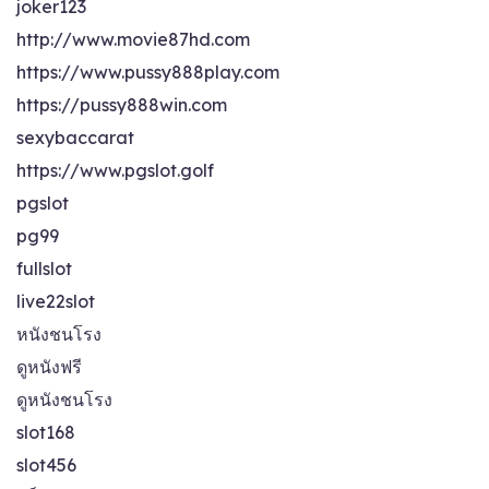
joker123
http://www.movie87hd.com
https://www.pussy888play.com
https://pussy888win.com
sexybaccarat
https://www.pgslot.golf
pgslot
pg99
fullslot
live22slot
หนังชนโรง
ดูหนังฟรี
ดูหนังชนโรง
slot168
slot456