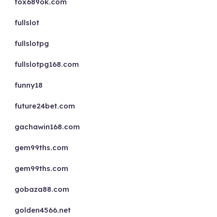
fox689ok.com
fullslot
fullslotpg
fullslotpg168.com
funny18
future24bet.com
gachawin168.com
gem99ths.com
gem99ths.com
gobaza88.com
golden4566.net