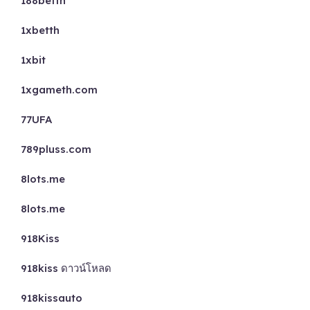
188betth
1xbetth
1xbit
1xgameth.com
77UFA
789pluss.com
8lots.me
8lots.me
918Kiss
918kiss ดาวน์โหลด
918kissauto