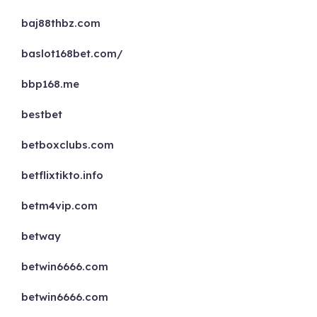
baj88thbz.com
baslot168bet.com/
bbp168.me
bestbet
betboxclubs.com
betflixtikto.info
betm4vip.com
betway
betwin6666.com
betwin6666.com