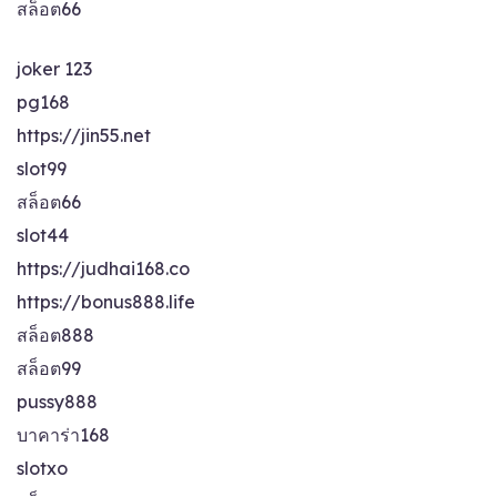
สล็อต66
joker 123
pg168
https://jin55.net
slot99
สล็อต66
slot44
https://judhai168.co
https://bonus888.life
สล็อต888
สล็อต99
pussy888
บาคาร่า168
slotxo