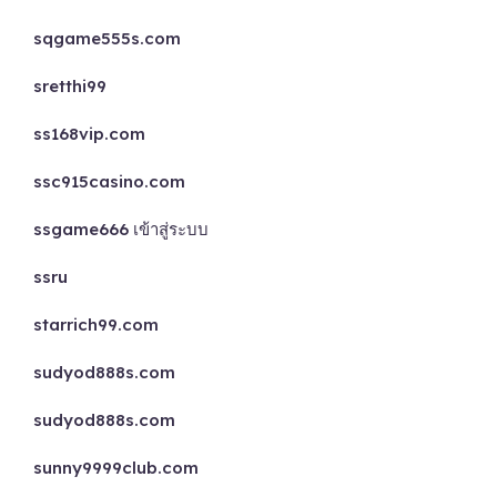
sqgame555s.com
sretthi99
ss168vip.com
ssc915casino.com
ssgame666 เข้าสู่ระบบ
ssru
starrich99.com
sudyod888s.com
sudyod888s.com
sunny9999club.com