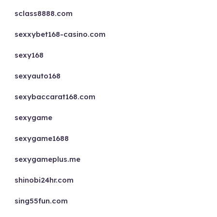
sclass8888.com
sexxybet168-casino.com
sexy168
sexyauto168
sexybaccarat168.com
sexygame
sexygame1688
sexygameplus.me
shinobi24hr.com
sing55fun.com