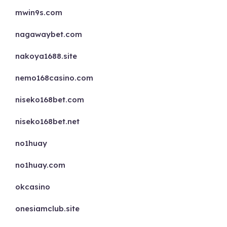
mwin9s.com
nagawaybet.com
nakoya1688.site
nemo168casino.com
niseko168bet.com
niseko168bet.net
no1huay
no1huay.com
okcasino
onesiamclub.site