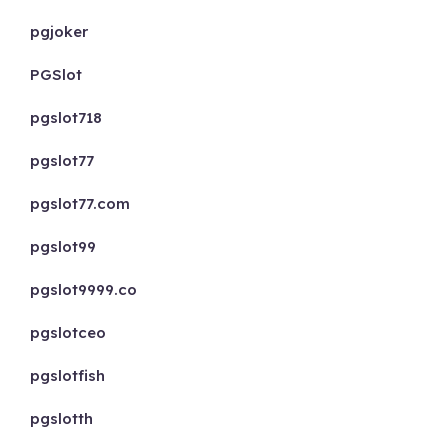
pgjoker
PGSlot
pgslot718
pgslot77
pgslot77.com
pgslot99
pgslot9999.co
pgslotceo
pgslotfish
pgslotth