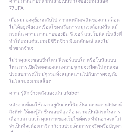
ความมากมายหลากหลายเป็นหัวใจของเกมสล็อต
77UFA
เมื่อผมมองดูย้อนกลับไป ความเพลิดเพลินของเกมสล็อต
ไม่ได้อยู่เพียงแค่เรื่องโชคหรือการหมุนวงล้อแค่นั้น แม้
กระนั้น ความมากมายของธีม ฟีเจอร์ และโบนัส เป็นสิ่งที่
ทำให้เกมแต่ละเกมมีชีวิตชีวา มีเอกลักษณ์ และไม่
ซ้ำซากจำเจ
ไม่ว่าคุณจะชอบธีมไหน ฟีเจอร์แบบใด หรือโบนัสแบบ
ไหน การเปิดใจทดลองเล่นหลายๆเกมจะมีผลให้คุณเจอ
ประสบการณ์ใหม่ๆรวมทั้งสนุกสนานไปกับการผจญภัย
ในโลกของเกมสล็อต
ความรู้สึกข้างหลังลองเล่น ufabet
หลังจากที่ผมใช้เวลาอยู่กับเว็บนี้นับเป็นเวลาหลายสัปดาห์
สิ่งที่ทำให้ผมรู้สึกชื่นชอบที่สุดคือ ความเป็นอิสระในการ
เลือกเกม และก็ คุณภาพของเว็บไซต์ตรง ที่มั่นอาจจะ ไม่
จำเป็นที่จะต้องมาวิตกกังวลประเด็นการทุจริตหรือปัญหา