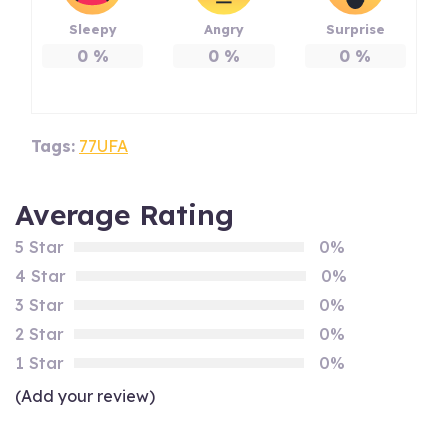
Sleepy
Angry
Surprise
0
%
0
%
0
%
Tags:
77UFA
Average Rating
5 Star
0%
4 Star
0%
3 Star
0%
2 Star
0%
1 Star
0%
(Add your review)