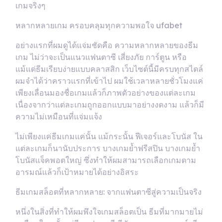
เกมจริงๆ
หลากหลายเกม ครอบคลุมทุกความพอใจ ufabet
อย่างแรกที่ผมดูได้แจ่มชัดคือ ความหลากหลายของธีม
เกม ไม่ว่าจะเป็นแนวแฟนตาซี เสี่ยงภัย การ์ตูน หรือ
แม้แต่ธีมเรียบง่ายแบบคลาสสิก เว็บไซต์นี้มีครบทุกสไตล์
ผมจำได้ว่าคราวแรกที่เข้าไป ผมใช้เวลาหลายชั่วโมงแค่
เพียงเลื่อนมองชื่อเกมแล้วก็ภาพตัวอย่างของแต่ละเกม
เนื่องจากว่าแต่ละเกมถูกออกแบบมาอย่างงดงาม แล้วก็มี
ความไม่เหมือนที่แจ่มแจ้ง
ไม่เพียงแค่ธีมเกมแค่นั้น แม้กระนั้น ฟีเจอร์และโบนัส ใน
แต่ละเกมก็นานับประการ บางเกมย้ำฟรีสปิน บางเกมย้ำ
โบนัสแจ็คพอตใหญ่ ซึ่งทำให้ผมสามารถเลือกเกมตาม
อารมณ์แล้วก็เป้าหมายได้อย่างอิสระ
ธีมเกมสล็อตที่หลากหลาย: จากแฟนตาซีสู่ความเป็นจริง
หนึ่งในสิ่งที่ทำให้ผมพึงใจเกมสล็อตเป็น ธีมที่มากมายไม่