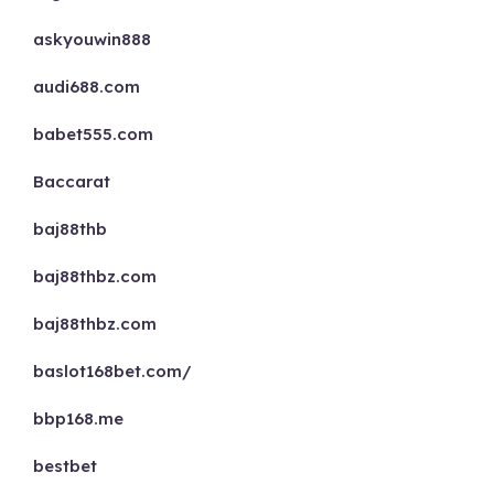
askyouwin888
audi688.com
babet555.com
Baccarat
baj88thb
baj88thbz.com
baj88thbz.com
baslot168bet.com/
bbp168.me
bestbet