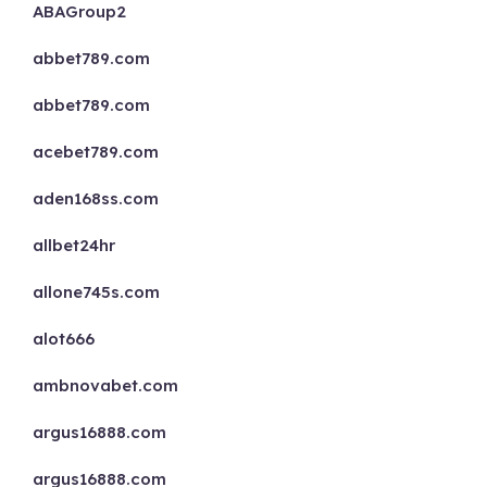
ABAGroup2
abbet789.com
abbet789.com
acebet789.com
aden168ss.com
allbet24hr
allone745s.com
alot666
ambnovabet.com
argus16888.com
argus16888.com