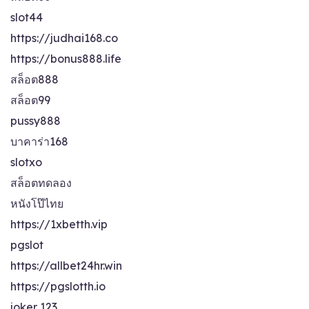
slot44
https://judhai168.co
https://bonus888.life
สล็อต888
สล็อต99
pussy888
บาคาร่า168
slotxo
สล็อตทดลอง
หนังโป๊ไทย
https://1xbetth.vip
pgslot
https://allbet24hr.win
https://pgslotth.io
joker 123