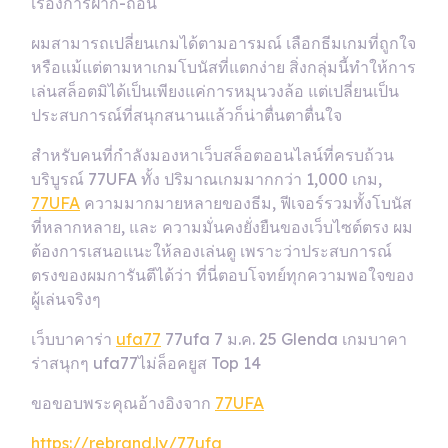
เรื่องการฝาก-ถอน
ผมสามารถเปลี่ยนเกมได้ตามอารมณ์ เลือกธีมเกมที่ถูกใจ
หรือแม้แต่ตามหาเกมโบนัสที่แตกง่าย สิ่งกลุ่มนี้ทำให้การ
เล่นสล็อตมิได้เป็นเพียงแค่การหมุนวงล้อ แต่เปลี่ยนเป็น
ประสบการณ์ที่สนุกสนานแล้วก็น่าตื่นตาตื่นใจ
สำหรับคนที่กำลังมองหาเว็บสล็อตออนไลน์ที่ครบถ้วน
บริบูรณ์ 77UFA ทั้ง ปริมาณเกมมากกว่า 1,000 เกม,
77UFA
ความมากมายหลายของธีม, ฟีเจอร์รวมทั้งโบนัส
ที่หลากหลาย, และ ความมั่นคงยั่งยืนของเว็บไซต์ตรง ผม
ต้องการเสนอแนะให้ลองเล่นดู เพราะว่าประสบการณ์
ตรงของผมการันตีได้ว่า ที่นี่ตอบโจทย์ทุกความพอใจของ
ผู้เล่นจริงๆ
เว็บบาคาร่า
ufa77
77ufa 7 ม.ค. 25 Glenda เกมบาคา
ร่าสนุกๆ ufa77ไม่ล็อคยูส Top 14
ขอขอบพระคุณอ้างอิงจาก
77UFA
https://rebrand.ly/77ufa