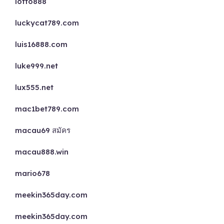
lotto888
luckycat789.com
luis16888.com
luke999.net
lux555.net
mac1bet789.com
macau69 สมัคร
macau888.win
mario678
meekin365day.com
meekin365day.com