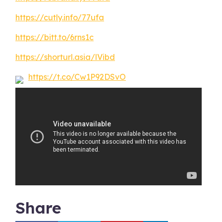
https://cutly.info/77ufa
https://bitt.to/6rns1c
https://shorturl.asia/lVibd
https://t.co/Cw1P92DSvO
Share