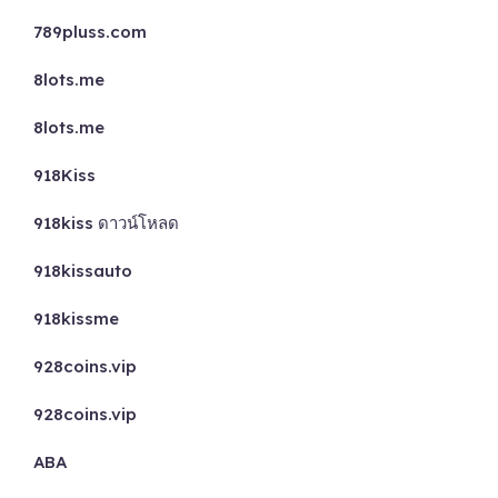
789pluss.com
8lots.me
8lots.me
918Kiss
918kiss ดาวน์โหลด
918kissauto
918kissme
928coins.vip
928coins.vip
ABA