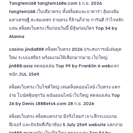
Tangtem168 tangtem168e.com 1 ก.ย. 2026
tangtem168 เว็บเดียวครบ ทั้งสล็อตและบาคาร่า ลุ้นกงล้อ
มหาเศรษฐี สะสมเพชร จ่ายตรง กี่ล้านก็จ่าย การันตี กำไรหลัก
แสน สล็อตเว็บตรง เริ่มก่อนวันนี้ มีลุ้นก่อนใคร Top 54 by
Alanna
casino jinda888 สล็อตเว็บตรง 2026 ประสบการณ์เล่นยุค
ใหม่ ระบบเสถียร พร้อมเกมให้เลือกมากมาย เว็บใหญ่
jin888.asia ทดลองเล่น Top 99 by Franklin 6 webแจก
หนัก JUL 2569
สล็อตเว็บตรง เว็บไซต์ใหญ่ เล่นสล็อตออนไลน์ เว็บตรง แตก
ง่าย โบนัสคุ้มทุกวัน พนันออนไลน์ เว็บใหญ่ ทดลองเล่น Top
26 by Denis 188Bets4.com 28 ก.ย. 2026
สล็อตเว็บตรง สล็อตแตกง่าย มีจริงไหม? เจาะลึกระบบเกม
ฟีเจอร์ และปัจจัยที่เกี่ยวข้อง 5 July 2569 website แตกง่าย
jin888.asia พนัน เว็บเปิดใหม่ ทดลองเล่น Top 54 by