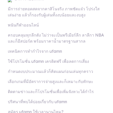
มีการถ่ายทอดสดจากคาสิโนจริง ภาพชัดแจ๋ว โปร่งใส
เล่นง่าย แล้วก็รองรับผู้เล่นทั้งงบน้อยและงบสูง
พนันกีฬาออนไลน์
ครอบคลุมทุกลีกดัง ไม่ว่าจะเป็นพรีเมียร์ลีก ลาลีกา NBA
และก็อีสปอร์ต พร้อมราคาน้ำมาตรฐานสากล
เทคนิคการทำกำไรจาก ufamn
ใช้โปรโมชั่น ufamn เครดิตฟรี เพื่อลดการเสี่ยง
กำหนดงบประมาณแล้วก็คิดแผนก่อนเล่นทุกคราว
เลือกเกมที่มีอัตราการจ่ายสูงและก็เหมาะกับทักษะ
ติดตามข่าวและก็โปรโมชั่นเพื่อเพิ่มจังหวะได้กำไร
ปริศนาที่พบได้บ่อยเกี่ยวกับ ufamn
สมัคร ufamn ใช้เวลานานไหม?