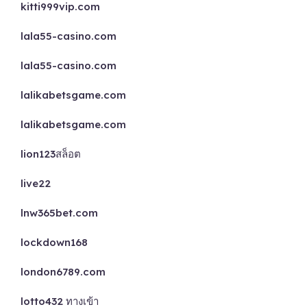
kitti999vip.com
lala55-casino.com
lala55-casino.com
lalikabetsgame.com
lalikabetsgame.com
lion123สล็อต
live22
lnw365bet.com
lockdown168
london6789.com
lotto432 ทางเข้า