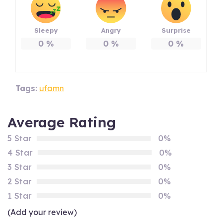
Sleepy
Angry
Surprise
0
%
0
%
0
%
Tags:
ufamn
Average Rating
5 Star
0%
4 Star
0%
3 Star
0%
2 Star
0%
1 Star
0%
(Add your review)