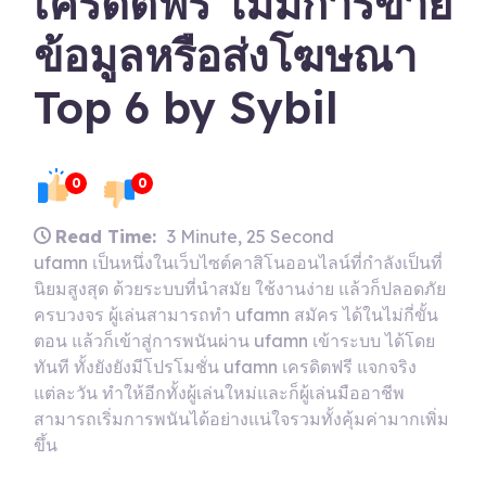
เครดิตฟรี ไม่มีการขาย
ข้อมูลหรือส่งโฆษณา
Top 6 by Sybil
0
0
Read Time:
3 Minute, 25 Second
ufamn เป็นหนึ่งในเว็บไซต์คาสิโนออนไลน์ที่กำลังเป็นที่
นิยมสูงสุด ด้วยระบบที่นำสมัย ใช้งานง่าย แล้วก็ปลอดภัย
ครบวงจร ผู้เล่นสามารถทำ ufamn สมัคร ได้ในไม่กี่ขั้น
ตอน แล้วก็เข้าสู่การพนันผ่าน ufamn เข้าระบบ ได้โดย
ทันที ทั้งยังยังมีโปรโมชั่น ufamn เครดิตฟรี แจกจริง
แต่ละวัน ทำให้อีกทั้งผู้เล่นใหม่และก็ผู้เล่นมืออาชีพ
สามารถเริ่มการพนันได้อย่างแน่ใจรวมทั้งคุ้มค่ามากเพิ่ม
ขึ้น