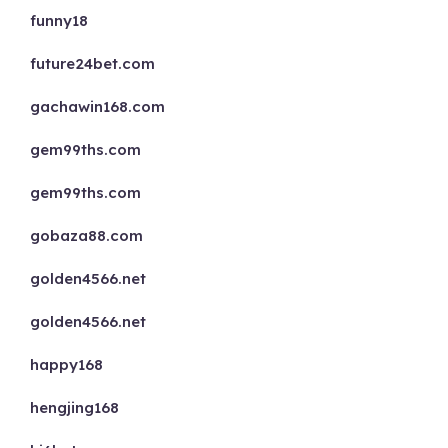
funny18
future24bet.com
gachawin168.com
gem99ths.com
gem99ths.com
gobaza88.com
golden4566.net
golden4566.net
happy168
hengjing168