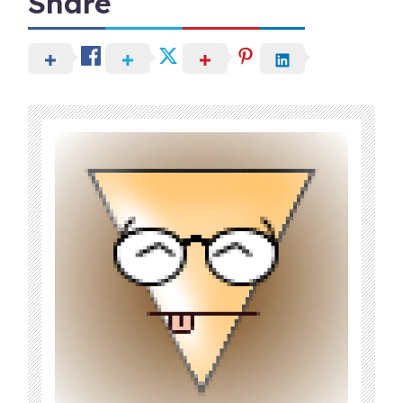
Share