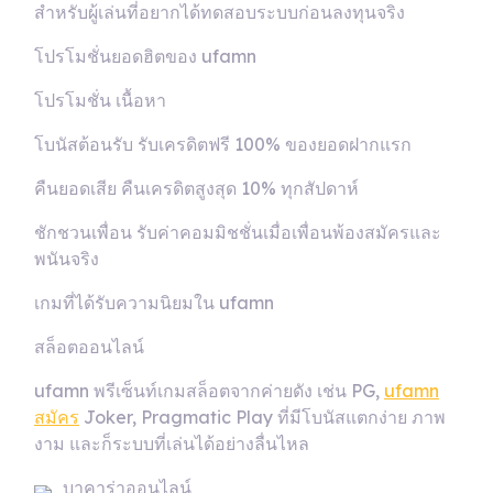
สำหรับผู้เล่นที่อยากได้ทดสอบระบบก่อนลงทุนจริง
โปรโมชั่นยอดฮิตของ ufamn
โปรโมชั่น เนื้อหา
โบนัสต้อนรับ รับเครดิตฟรี 100% ของยอดฝากแรก
คืนยอดเสีย คืนเครดิตสูงสุด 10% ทุกสัปดาห์
ชักชวนเพื่อน รับค่าคอมมิชชั่นเมื่อเพื่อนพ้องสมัครและ
พนันจริง
เกมที่ได้รับความนิยมใน ufamn
สล็อตออนไลน์
ufamn พรีเซ็นท์เกมสล็อตจากค่ายดัง เช่น PG,
ufamn
สมัคร
Joker, Pragmatic Play ที่มีโบนัสแตกง่าย ภาพ
งาม และก็ระบบที่เล่นได้อย่างลื่นไหล
บาคาร่าออนไลน์