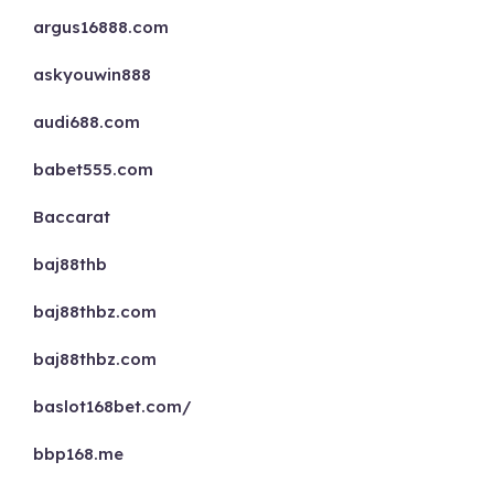
argus16888.com
askyouwin888
audi688.com
babet555.com
Baccarat
baj88thb
baj88thbz.com
baj88thbz.com
baslot168bet.com/
bbp168.me