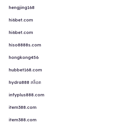
hengjing168
hi6bet.com
hi6bet.com
hiso8888s.com
hongkong456
hubbet168.com
hydra888 สล็อต
infyplus888.com
item388.com
item388.com