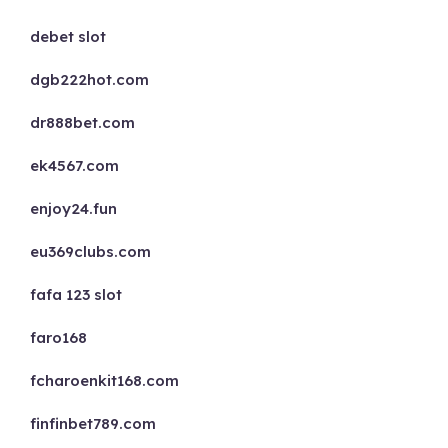
debet slot
dgb222hot.com
dr888bet.com
ek4567.com
enjoy24.fun
eu369clubs.com
fafa 123 slot
faro168
fcharoenkit168.com
finfinbet789.com