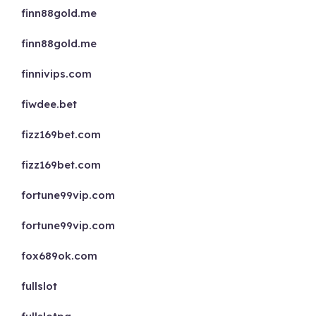
finn88gold.me
finn88gold.me
finnivips.com
fiwdee.bet
fizz169bet.com
fizz169bet.com
fortune99vip.com
fortune99vip.com
fox689ok.com
fullslot