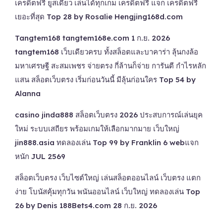
เครดิตฟรี ยูสเดียว เล่นได้ทุกเกม เครดิตฟรี แจก เครดิตฟรี
เยอะที่สุด Top 28 by Rosalie Hengjing168d.com
Tangtem168 tangtem168e.com 1 ก.ย. 2026
tangtem168 เว็บเดียวครบ ทั้งสล็อตและบาคาร่า ลุ้นกงล้อ
มหาเศรษฐี สะสมเพชร จ่ายตรง กี่ล้านก็จ่าย การันตี กำไรหลัก
แสน สล็อตเว็บตรง เริ่มก่อนวันนี้ มีลุ้นก่อนใคร Top 54 by
Alanna
casino jinda888 สล็อตเว็บตรง 2026 ประสบการณ์เล่นยุค
ใหม่ ระบบเสถียร พร้อมเกมให้เลือกมากมาย เว็บใหญ่
jin888.asia ทดลองเล่น Top 99 by Franklin 6 webแจก
หนัก JUL 2569
สล็อตเว็บตรง เว็บไซต์ใหญ่ เล่นสล็อตออนไลน์ เว็บตรง แตก
ง่าย โบนัสคุ้มทุกวัน พนันออนไลน์ เว็บใหญ่ ทดลองเล่น Top
26 by Denis 188Bets4.com 28 ก.ย. 2026