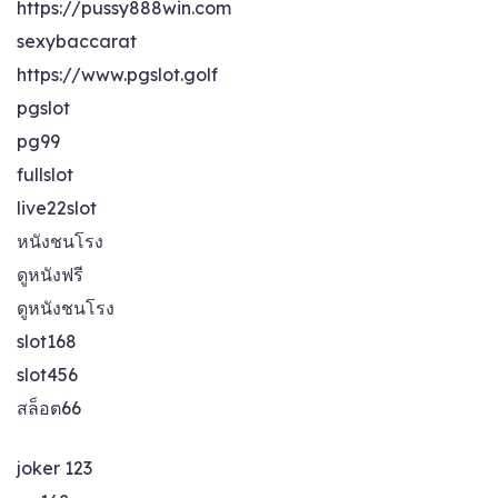
https://pussy888win.com
sexybaccarat
https://www.pgslot.golf
pgslot
pg99
fullslot
live22slot
หนังชนโรง
ดูหนังฟรี
ดูหนังชนโรง
slot168
slot456
สล็อต66
joker 123