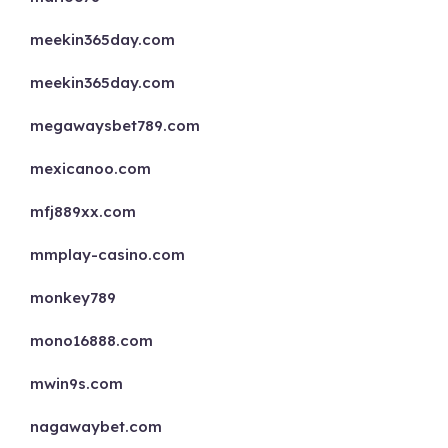
meekin365day.com
meekin365day.com
megawaysbet789.com
mexicanoo.com
mfj889xx.com
mmplay-casino.com
monkey789
mono16888.com
mwin9s.com
nagawaybet.com