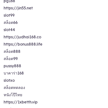
pg168
https://jin55.net
slot99
สล็อต66
slot44
https://judhai168.co
https://bonus888.life
สล็อต888
สล็อต99
pussy888
บาคาร่า168
slotxo
สล็อตทดลอง
หนังโป๊ไทย
https://1xbetth.vip