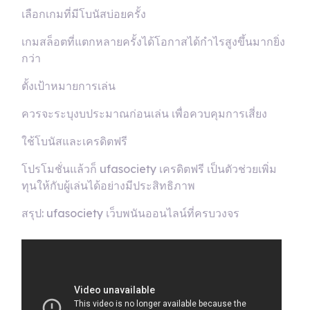
เลือกเกมที่มีโบนัสบ่อยครั้ง
เกมสล็อตที่แตกหลายครั้งได้โอกาสได้กำไรสูงขึ้นมากยิ่ง
กว่า
ตั้งเป้าหมายการเล่น
ควรจะระบุงบประมาณก่อนเล่น เพื่อควบคุมการเสี่ยง
ใช้โบนัสและเครดิตฟรี
โปรโมชั่นแล้วก็ ufasociety เครดิตฟรี เป็นตัวช่วยเพิ่ม
ทุนให้กับผู้เล่นได้อย่างมีประสิทธิภาพ
สรุป: ufasociety เว็บพนันออนไลน์ที่ครบวงจร