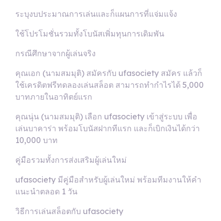
ระบุงบประมาณการเล่นและก็แผนการที่แจ่มแจ้ง
ใช้โปรโมชั่นรวมทั้งโบนัสเพิ่มทุนการเดิมพัน
กรณีศึกษาจากผู้เล่นจริง
คุณเอก (นามสมมุติ) สมัครกับ ufasociety สมัคร แล้วก็
ใช้เครดิตฟรีทดลองเล่นสล็อต สามารถทำกำไรได้ 5,000
บาทภายในอาทิตย์แรก
คุณนุ่น (นามสมมุติ) เลือก ufasociety เข้าสู่ระบบ เพื่อ
เล่นบาคาร่า พร้อมโบนัสฝากทีแรก และก็เบิกเงินได้กว่า
10,000 บาท
คู่มือรวมทั้งการส่งเสริมผู้เล่นใหม่
ufasociety มีคู่มือสำหรับผู้เล่นใหม่ พร้อมทีมงานให้คำ
แนะนำตลอด 1 วัน
วิธีการเล่นสล็อตกับ ufasociety