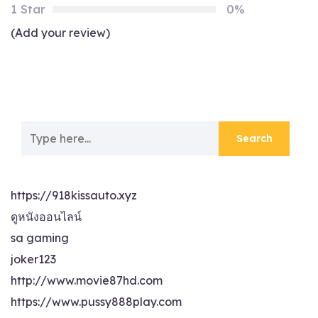
1 Star
0%
(Add your review)
https://918kissauto.xyz
ดูหนังออนไลน์
sa gaming
joker123
http://www.movie87hd.com
https://www.pussy888play.com