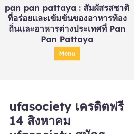
Skip
pan pan pattaya : สัมผัสรสชาติ
to
ที่อร่อยและเข้มข้นของอาหารท้อง
content
ถิ่นและอาหารต่างประเทศที่ Pan
Pan Pattaya
Menu
ufasociety เครดิตฟรี
14 สิงหาคม