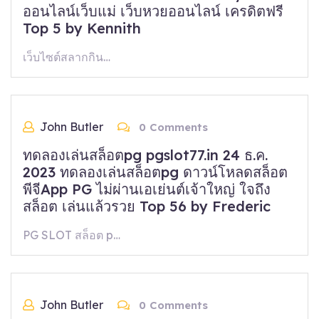
ออนไลน์เว็บแม่ เว็บหวยออนไลน์ เครดิตฟรี
Top 5 by Kennith
เว็บไซต์สลากกิน…
John Butler
0 Comments
ทดลองเล่นสล็อตpg pgslot77.in 24 ธ.ค.
2023 ทดลองเล่นสล็อตpg ดาวน์โหลดสล็อต
พีจีApp PG ไม่ผ่านเอเย่นต์เจ้าใหญ่ ใจถึง
สล็อต เล่นแล้วรวย Top 56 by Frederic
PG SLOT สล็อต p…
John Butler
0 Comments