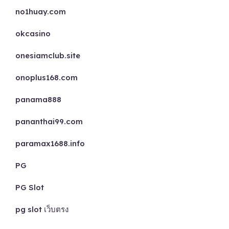
no1huay.com
okcasino
onesiamclub.site
onoplus168.com
panama888
pananthai99.com
paramax1688.info
PG
PG Slot
pg slot เว็บตรง