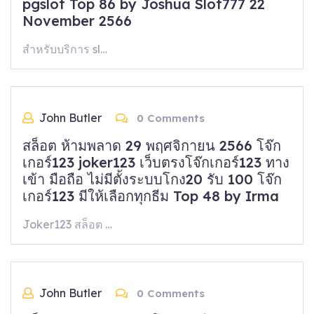
pgslot Top 86 by Joshua Slot777 22
November 2566
สำหรับบริการ sl…
John Butler
0 Comments
สล็อต ห้ามพลาด 29 พฤศจิกายน 2566 โจ๊ก
เกอร์123 joker123 เว็บตรงโจ๊กเกอร์123 ทาง
เข้า มือถือ ไม่มีตั้งระบบโกง20 รับ 100 โจ๊ก
เกอร์123 มีให้เลือกทุกธีม Top 48 by Irma
Joker123 สล็อต …
John Butler
0 Comments