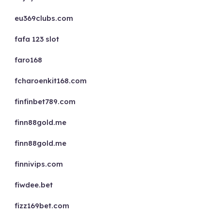
eu369clubs.com
fafa 123 slot
faro168
fcharoenkit168.com
finfinbet789.com
finn88gold.me
finn88gold.me
finnivips.com
fiwdee.bet
fizz169bet.com