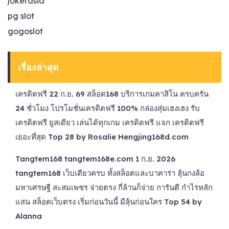
jokerasia
pg slot
gogoslot
เรื่องล่าสุด
เครดิตฟรี 22 ก.ย. 69 สล็อต168 บริการเกมคาสิโน ครบครัน
24 ชั่วโมง โปรโมชั่นเครดิตฟรี 100% กล่องสุ่มเฮงเฮง รับ
เครดิตฟรี ยูสเดียว เล่นได้ทุกเกม เครดิตฟรี แจก เครดิตฟรี
เยอะที่สุด Top 28 by Rosalie Hengjing168d.com
Tangtem168 tangtem168e.com 1 ก.ย. 2026
tangtem168 เว็บเดียวครบ ทั้งสล็อตและบาคาร่า ลุ้นกงล้อ
มหาเศรษฐี สะสมเพชร จ่ายตรง กี่ล้านก็จ่าย การันตี กำไรหลัก
แสน สล็อตเว็บตรง เริ่มก่อนวันนี้ มีลุ้นก่อนใคร Top 54 by
Alanna