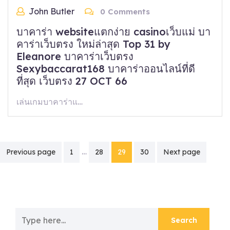
John Butler
0 Comments
บาคาร่า websiteแตกง่าย casinoเว็บแม่ บา
คาร่าเว็บตรง ใหม่ล่าสุด Top 31 by
Eleanore บาคาร่าเว็บตรง
Sexybaccarat168 บาคาร่าออนไลน์ที่ดี
ที่สุด เว็บตรง 27 OCT 66
เล่นเกมบาคาร่าแ…
Posts
…
Previous page
1
28
29
30
Next page
pagination