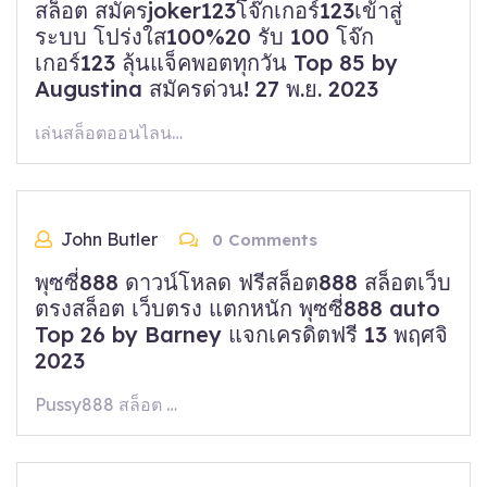
สล็อต สมัครjoker123โจ๊กเกอร์123เข้าสู่
ระบบ โปร่งใส100%20 รับ 100 โจ๊ก
เกอร์123 ลุ้นแจ็คพอตทุกวัน Top 85 by
Augustina สมัครด่วน! 27 พ.ย. 2023
เล่นสล็อตออนไลน…
John Butler
0 Comments
พุซซี่888 ดาวน์โหลด ฟรีสล็อต888 สล็อตเว็บ
ตรงสล็อต เว็บตรง แตกหนัก พุซซี่888 auto
Top 26 by Barney แจกเครดิตฟรี 13 พฤศจิ
2023
Pussy888 สล็อต …