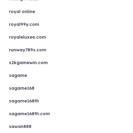
royal online
royal99y.com
royaleluxee.com
runway789s.com
s2kgamewin.com
sagame
sagame168
sagame168th
sagame168th.com
sawan888