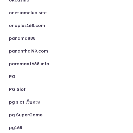
onesiamclub.site
onoplus168.com
panama888
pananthai99.com
paramax1688.info
PG
PG Slot
pg slot เว็บตรง
pg SuperGame
pg168