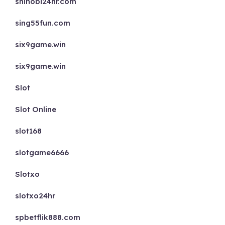
shinobi24hr.com
sing55fun.com
six9game.win
six9game.win
Slot
Slot Online
slot168
slotgame6666
Slotxo
slotxo24hr
spbetflik888.com