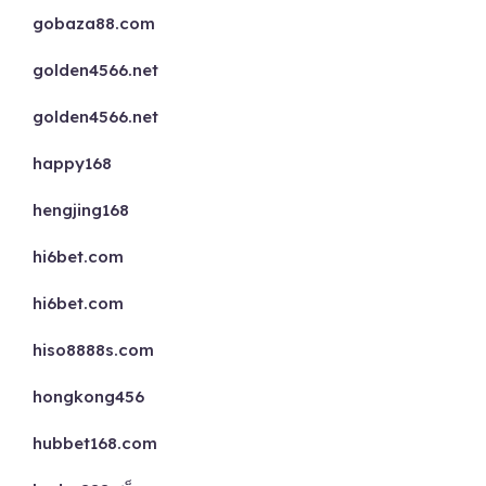
gobaza88.com
golden4566.net
golden4566.net
happy168
hengjing168
hi6bet.com
hi6bet.com
hiso8888s.com
hongkong456
hubbet168.com