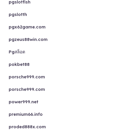
pgslotfish
pgslotth
pgx62game.com
pgzeus88win.com
Pgสล็อต
pokbet88
porsche999.com
porsche999.com
power999.net
premium66.info
proded888x.com