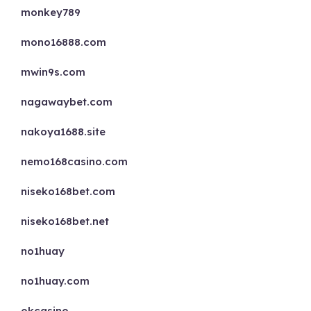
monkey789
mono16888.com
mwin9s.com
nagawaybet.com
nakoya1688.site
nemo168casino.com
niseko168bet.com
niseko168bet.net
no1huay
no1huay.com
okcasino