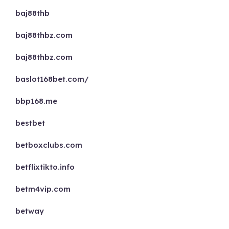
baj88thb
baj88thbz.com
baj88thbz.com
baslot168bet.com/
bbp168.me
bestbet
betboxclubs.com
betflixtikto.info
betm4vip.com
betway