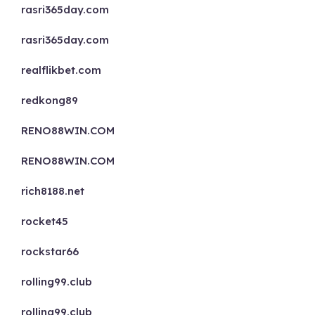
rasri365day.com
rasri365day.com
realflikbet.com
redkong89
RENO88WIN.COM
RENO88WIN.COM
rich8188.net
rocket45
rockstar66
rolling99.club
rolling99.club