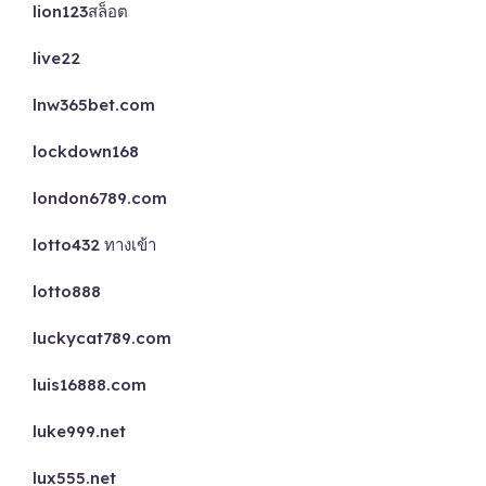
lion123สล็อต
live22
lnw365bet.com
lockdown168
london6789.com
lotto432 ทางเข้า
lotto888
luckycat789.com
luis16888.com
luke999.net
lux555.net