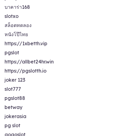
บาคาร่า168
slotxo
สล็อตทดลอง
หนังโป๊ไทย
https://1xbetth.vip
pgslot
https://allbet24hr.win
https://pgslotth.io
joker 123
slot777
pgslot88
betway
jokerasia
pg slot
gogoslot